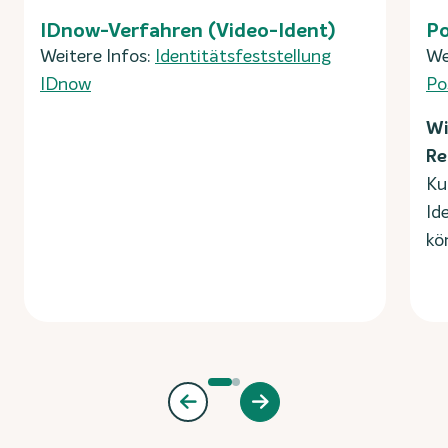
IDnow-Verfahren (Video-Ident)
Po
Weitere Infos:
Identitätsfeststellung
We
IDnow
Po
Wi
Re
Ku
Id
kö