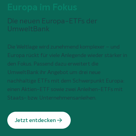
Neues Konto, neues Glück
Das Girokonto, das zu Ihren Werten passt. Jetzt
neu mit 0 € Kontogebühr im ersten Jahr,
Kreditkarte & girocard (Debitkarte) inklusive und
unbegrenzt vielen kostenlosen
Bargeldabhebungen in Euro.
* Es gelten die Teilnahmebedingungen.
Jetzt entdecken