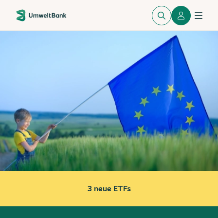
150 €
Startprämie*