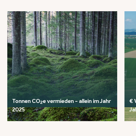
Tonnen CO
e vermieden - allein im Jahr
€ 
2
2025
Ja