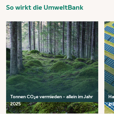
So wirkt die UmweltBank
Tonnen CO
e vermieden - allein im Jahr
Ha
2
2025
gr