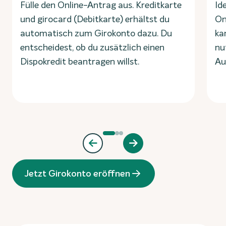
Fülle den Online-Antrag aus. Kreditkarte
Id
und girocard (Debitkarte) erhältst du
On
automatisch zum Girokonto dazu. Du
ka
entscheidest, ob du zusätzlich einen
nu
Dispokredit beantragen willst.
Au
Jetzt Girokonto eröffnen