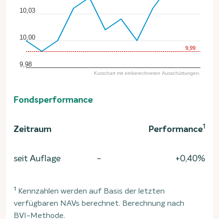
10,03
10,00
9,99
9,98
Kurschart mit einberechneten Ausschüttungen.
End of interactive chart.
Fondsperformance
1
Zeitraum
Performance
seit Auflage
-
+0,40%
1
Kennzahlen werden auf Basis der letzten
verfügbaren NAVs berechnet. Berechnung nach
BVI-Methode.