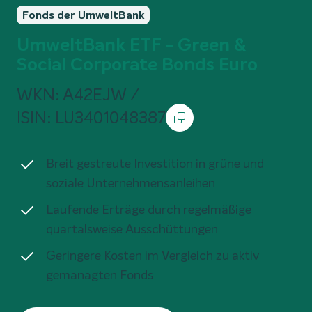
Fonds der UmweltBank
UmweltBank ETF - Green &
Social Corporate Bonds Euro
WKN: A42EJW /
ISIN: LU3401048387
Breit gestreute Investition in grüne und
soziale Unternehmensanleihen
Laufende Erträge durch regelmäßige
quartalsweise Ausschüttungen
Geringere Kosten im Vergleich zu aktiv
gemanagten Fonds