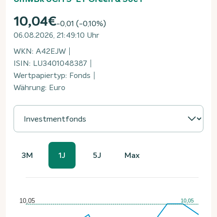
10,04
€
-0,01 (-0,10%)
06.08.2026, 21:49:10 Uhr
WKN: A42EJW
ISIN: LU3401048387
Wertpapiertyp: Fonds
Währung: Euro
3M
1J
5J
Max
Chart
Line chart with 12 data points.
The chart has 1 X axis displaying Time. Data ranges f
The chart has 1 Y axis displaying values. Data ranges from 
10,05
10,05