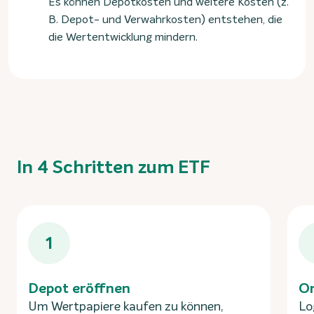
Es können Depotkosten und weitere Kosten (z.
B. Depot- und Verwahrkosten) entstehen, die
die Wertentwicklung mindern.
In 4 Schritten zum ETF
1
Depot eröffnen
On
Um Wertpapiere kaufen zu können,
Lo