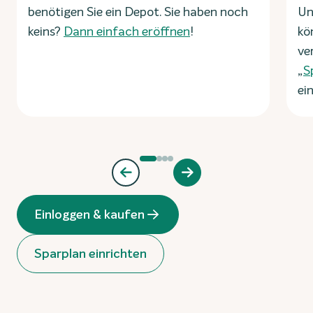
benötigen Sie ein Depot. Sie haben noch
Un
keins?
Dann einfach eröffnen
!
kö
ve
„
S
ei
Einloggen & kaufen
Sparplan einrichten