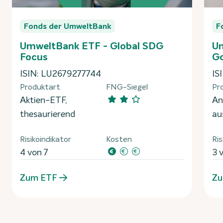
Fonds der UmweltBank
F
UmweltBank ETF - Global SDG
Um
Focus
G
ISIN: LU2679277744
IS
Produktart
FNG-Siegel
Pr
Aktien-ETF,
An
thesaurierend
au
Risikoindikator
Kosten
Ris
4 von 7
3 
Zum ETF
Zu