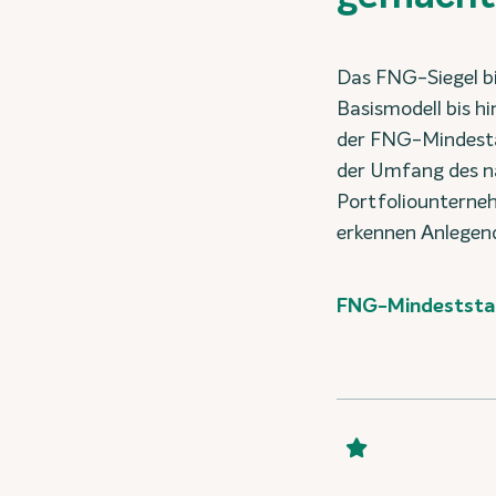
Das FNG-Siegel bi
Basismodell bis h
der FNG-Mindestau
der Umfang des na
Portfoliounterne
erkennen Anlegend
FNG-Mindeststan