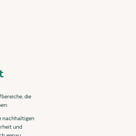
t
fbereiche, die
ben:
e nachhaltigen
arheit und
ich genau