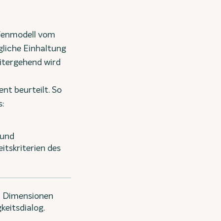
ufenmodell vom
gliche Einhaltung
itergehend wird
t beurteilt. So
s:
 und
itskriterien des
en Dimensionen
keitsdialog.