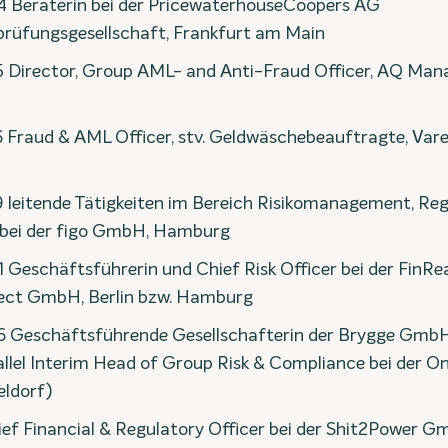
4 Beraterin bei der PricewaterhouseCoopers AG
rüfungsgesellschaft, Frankfurt am Main
15 Director, Group AML- and Anti-Fraud Officer, AQ M
6 Fraud & AML Officer, stv. Geldwäschebeauftragte, Var
9 leitende Tätigkeiten im Bereich Risikomanagement, Re
bei der figo GmbH, Hamburg
1 Geschäftsführerin und Chief Risk Officer bei der Fin
nect GmbH, Berlin bzw. Hamburg
26 Geschäftsführende Gesellschafterin der Brygge Gmb
allel Interim Head of Group Risk & Compliance bei der O
ldorf)
ief Financial & Regulatory Officer bei der Shit2Power G