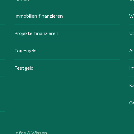
Immobilien finanzieren
W
Projekte finanzieren
Ü
Tagesgeld
A
Festgeld
In
Ka
G
Infos & Wissen