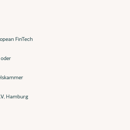
ropean FinTech
 oder
delskammer
e.V, Hamburg