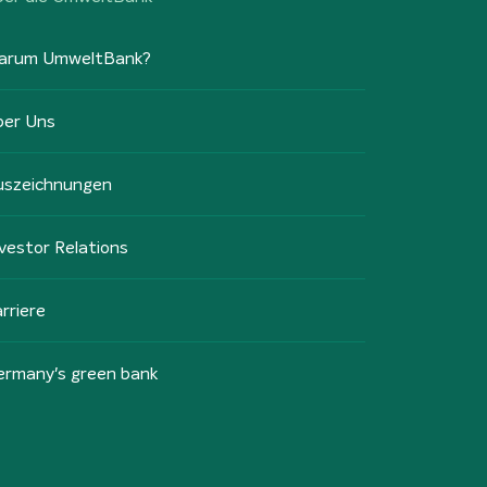
arum UmweltBank?
ber Uns
uszeichnungen
vestor Relations
rriere
ermany's green bank