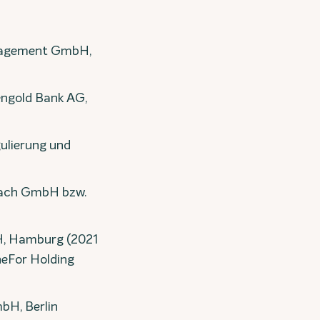
anagement GmbH,
engold Bank AG,
gulierung und
Reach GmbH bzw.
H, Hamburg (2021
neFor Holding
mbH, Berlin