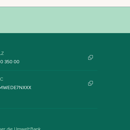
LZ
60 350 00
IC
MWEDE7NXXX
ber die UmweltBank