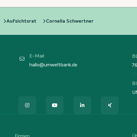
Aufsichtsrat
Cornelia Schwertner
E-Mail
B
hallo@umweltbank.de
7
B
U
Firmen
Ü