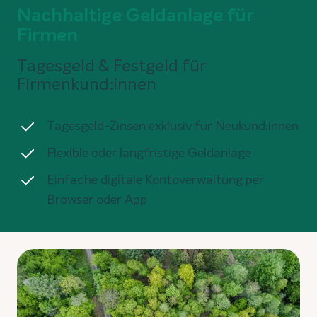
Nachhaltige Geldanlage für
Firmen
Tagesgeld & Festgeld für
Firmenkund:innen
Tagesgeld-Zinsen exklusiv für Neukund:innen
Flexible oder langfristige Geldanlage
Einfache digitale Kontoverwaltung per
Browser oder App