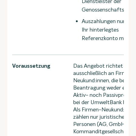
Dienstleister der
Genossenschaftsbank
Auszahlungen nur auf
Ihr hinterlegtes
Referenzkonto möglic
Voraussetzung
Das Angebot richtet sich
ausschließlich an Firmen-
Neukund:innen, die bei
Beantragung weder ein
Aktiv- noch Passivproduk
bei der UmweltBank habe
Als Firmen-Neukund:in
zählen nur juristische
Personen (AG, GmbH, UG)
Kommanditgesellschaften