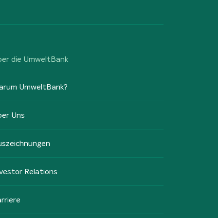
ber die UmweltBank
arum UmweltBank?
ber Uns
uszeichnungen
vestor Relations
rriere