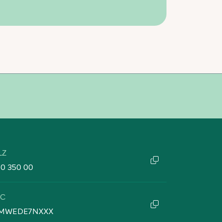
LZ
60 350 00
IC
MWEDE7NXXX