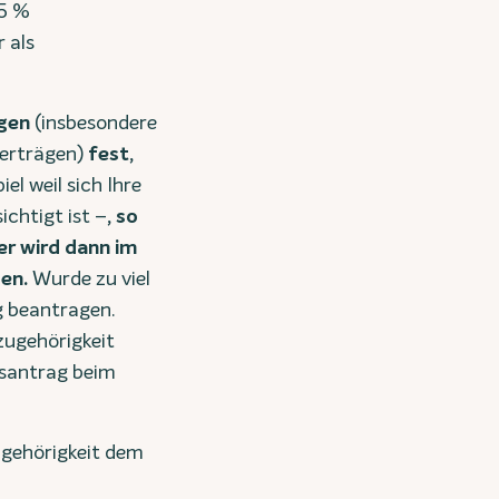
45 %
 als
agen
(insbesondere
erträgen)
fest,
el weil sich Ihre
ichtigt ist –
, so
er wird dann im
ben.
Wurde zu viel
g beantragen.
zugehörigkeit
gsantrag beim
ugehörigkeit dem