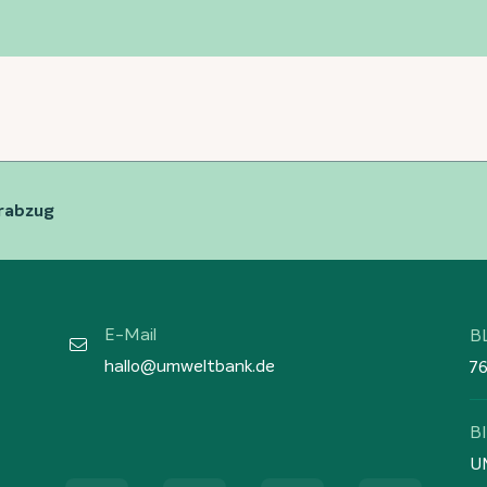
erabzug
E-Mail
B
hallo@umweltbank.de
7
B
U