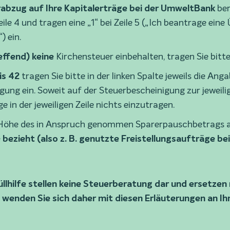
rabzug auf Ihre Kapitalerträge bei der UmweltBank
ber
Zeile 4 und tragen eine „1“ bei Zeile 5 („Ich beantrage ei
) ein.
effend) keine
Kirchensteuer einbehalten, tragen Sie bitte i
is 42
tragen Sie bitte in der linken Spalte jeweils die An
ung ein. Soweit auf der Steuerbescheinigung zur jeweilige
e in der jeweiligen Zeile nichts einzutragen.
e Höhe des in Anspruch genommen Sparerpauschbetrags an
ezieht (also z. B. genutzte Freistellungsaufträge be
llhilfe stellen keine Steuerberatung dar und ersetzen
e wenden Sie sich daher mit diesen Erläuterungen an Ih