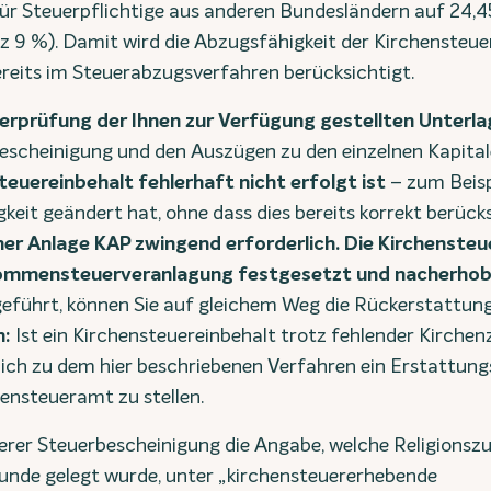
für Steuerpflichtige aus anderen Bundesländern auf 24,
z 9 %). Damit wird die Abzugsfähigkeit der Kirchensteuer
eits im Steuerabzugsverfahren berücksichtigt.
Überprüfung der Ihnen zur Verfügung gestellten Unterl
escheinigung und den Auszügen zu den einzelnen Kapital
teuereinbehalt fehlerhaft nicht erfolgt ist
– zum Beispi
keit geändert hat, ohne dass dies bereits korrekt berücks
ner Anlage KAP zwingend erforderlich. Die Kirchensteu
ommensteuerveranlagung festgesetzt und nacherho
eführt, können Sie auf gleichem Weg die Rückerstattun
n:
Ist ein Kirchensteuereinbehalt trotz fehlender Kirchen
tzlich zu dem hier beschriebenen Verfahren ein Erstattun
ensteueramt zu stellen.
serer Steuerbescheinigung die Angabe, welche Religionsz
unde gelegt wurde, unter „kirchensteuererhebende