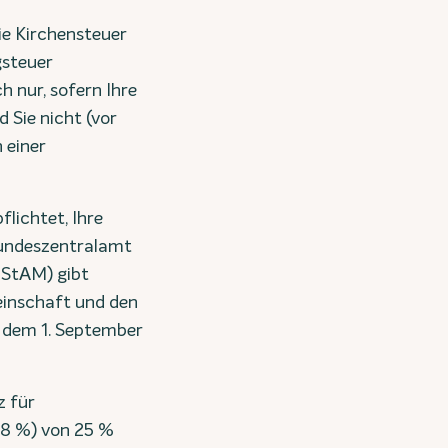
ie Kirchensteuer
gsteuer
 nur, sofern Ihre
d Sie nicht (vor
 einer
lichtet, Ihre
Bundeszentralamt
iStAM) gibt
einschaft und den
n dem 1. September
z für
 8 %) von 25 %