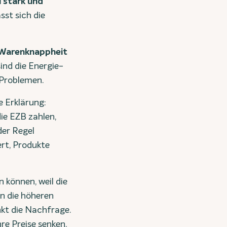
u stark und
sst sich die
 Warenknappheit
ind die Energie-
-Problemen.
e Erklärung:
ie EZB zahlen,
der Regel
rt, Produkte
 können, weil die
n die höheren
nkt die Nachfrage.
e Preise senken,