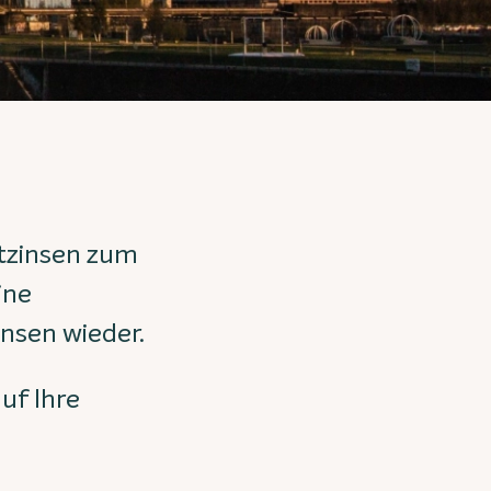
itzinsen zum
ine
insen wieder.
uf Ihre