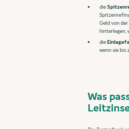
die
Spitzenr
Spitzenrefin
Geld von der
hinterlegen, 
die
Einlagefa
wenn sie bis
Was pass
Leitzins