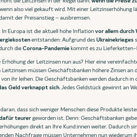
höht die Leitzinsen in der Regel dann,
wenn die Preise z
wenn also viel gekauft wird. Mit einer Leitzinserhöhung lä
damit der Preisanstieg – ausbremsen.
 In Europa ist die aktuell hohe Inflation
vor allem durch
ergiekosten
entstanden: Aufgrund des
Ukrainekrieges
s
durch die
Corona-Pandemie
kommt es zu Lieferketten
e Erhöhung der Leitzinsen nun aus? Hier eine vereinfacht
 Leitzinsen müssen Geschäftsbanken höhere Zinsen an d
d von ihr leihen. Die Geschäftsbanken werden dadurch in 
das Geld verknappt sich
. Jedes Geldstück gewinnt an We
daran, dass sich weniger Menschen diese Produkte leisten
dafür teurer
geworden ist. Denn: Geschäftsbanken gebe
erhöhungen direkt an Ihre Kund:innen weiter. Dadurch si
kenden Nachfrage müssen Unternehmen nun wiederum ihr