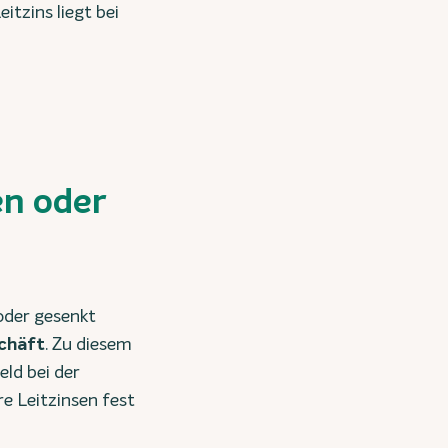
itzins liegt bei
en oder
oder gesenkt
schäft
. Zu diesem
ld bei der
e Leitzinsen fest