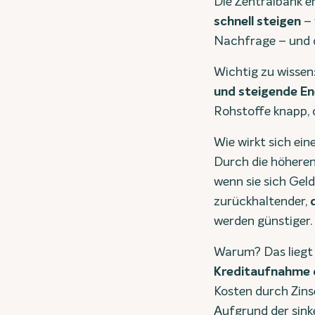
Die Zentralbank er
schnell steigen
– 
Nachfrage – und 
Wichtig zu wissen:
und steigende En
Rohstoffe knapp, 
Wie wirkt sich ein
Durch die höheren
wenn sie sich Gel
zurückhaltender,
werden günstiger.
Warum? Das liegt 
Kreditaufnahme 
Kosten durch Zins
Aufgrund der sin