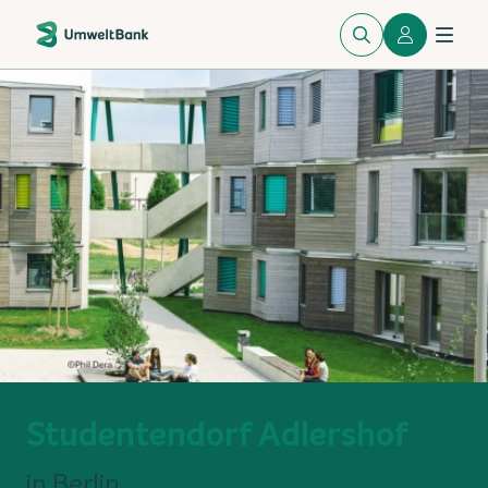
Studentendorf Adlershof
in Berlin