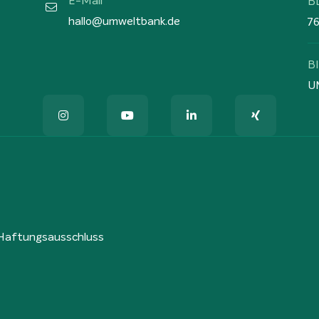
E-Mail
B
hallo@umweltbank.de
7
B
U
Haftungsausschluss