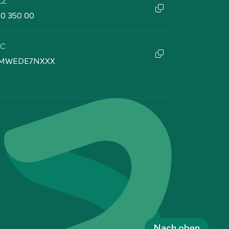
LZ
60 350 00
IC
MWEDE7NXXX
Nach oben