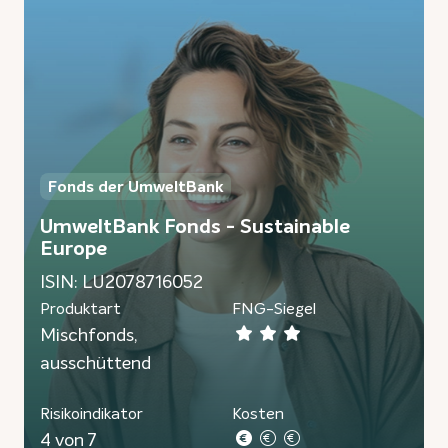
Fonds der UmweltBank
UmweltBank Fonds - Sustainable
Europe
ISIN: LU2078716052
Produktart
FNG-Siegel
Mischfonds,
ausschüttend
Risikoindikator
Kosten
4 von 7