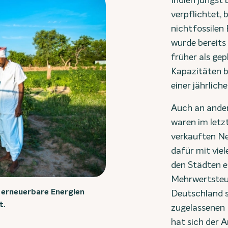
Indien jüngst
verpflichtet,
nichtfossilen 
wurde bereits
früher als gep
Kapazitäten b
einer jährlic
Auch an ander
waren im letzt
verkauften Ne
dafür mit viel
den Städten en
Mehrwertsteue
, erneuerbare Energien
Deutschland s
t.
zugelassenen 
hat sich der 