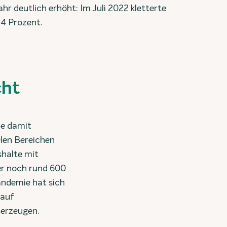
ahr deutlich erhöht: Im Juli 2022 kletterte
14 Prozent.
cht
ie damit
elen Bereichen
shalte mit
er noch rund 600
andemie hat sich
 auf
 erzeugen.