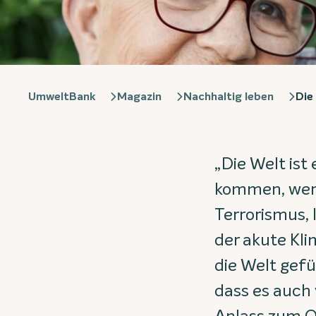
UmweltBank
Magazin
Nachhaltig leben
Die 
„Die Welt ist
kommen, wenn
Terrorismus, 
der akute Kli
die Welt gef
dass es auch 