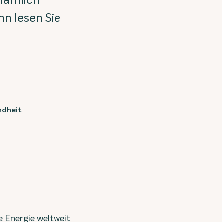
 nämlich
nn lesen Sie
dheit
e Energie weltweit