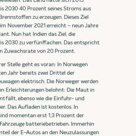
 bewiesen: Das Land hatte sich 2015
 bis 2030 40 Prozent seines Stroms aus
Brennstoffen zu erzeugen. Dieses Ziel
 im November 2021 erreicht – neun Jahre
lant. Nun hat Indien das Ziel, die
is 2030 zu verfünffachen. Das entspricht
hen Zuwachsrate von 20 Prozent.
er Stelle geht es voran: In Norwegen
en Jahr bereits zwei Drittel der
uwagen elektrisch. Die Norweger werden
en Erleichterungen belohnt: Die Maut in
tfällt, ebenso wie die Einfuhr- und
r. Das Aufladen ist kostenlos. In
ind momentan erst 1,3 Prozent der
Fahrzeuge batteriebetrieben. Immerhin
Anteil der E-Autos an den Neuzulassungen