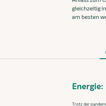
Anlass zum O
gleichzeitig 
am besten we
Energie:
Trotz der pandemi