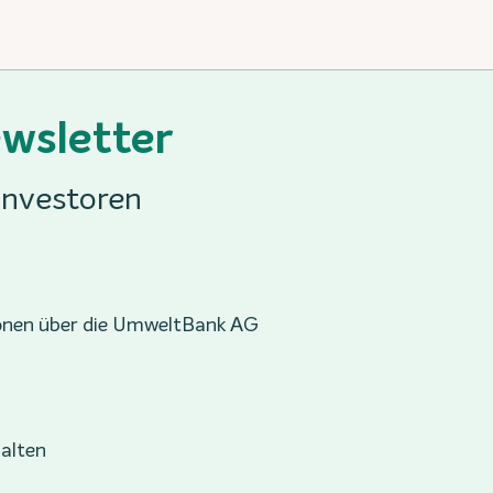
ewsletter
 Investoren
onen über die UmweltBank AG
halten