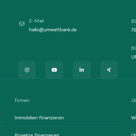
E-Mail
B
hallo@umweltbank.de
7
B
U
Firmen
Ü
Immobilien finanzieren
W
Projekte finanzieren
Ü