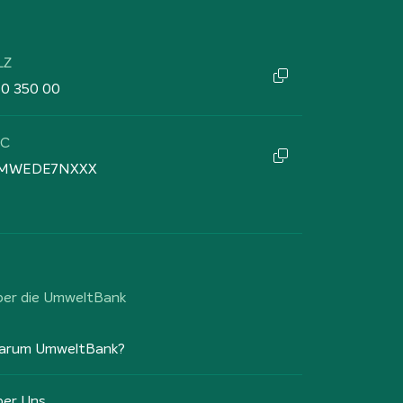
LZ
60 350 00
IC
MWEDE7NXXX
ber die UmweltBank
arum UmweltBank?
ber Uns