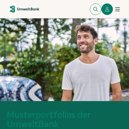
Musterportfolios der
UmweltBank